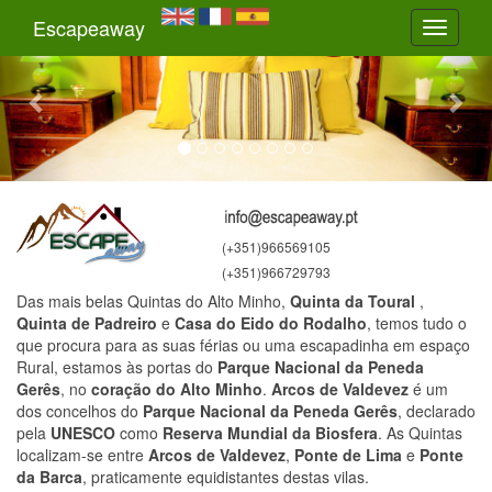
Previous
Nex
Escapeaway
Toggle
navigati
(+351)966569105
(+351)966729793
Das mais belas Quintas do Alto Minho,
Quinta da Toural
,
Quinta de Padreiro
e
Casa do Eido do Rodalho
, temos tudo o
que procura para as suas férias ou uma escapadinha em espaço
Rural, estamos às portas do
Parque Nacional da Peneda
Gerês
, no
coração do Alto Minho
.
Arcos de Valdevez
é um
dos concelhos do
Parque Nacional da Peneda Gerês
, declarado
pela
UNESCO
como
Reserva Mundial da Biosfera
. As Quintas
localizam-se entre
Arcos de Valdevez
,
Ponte de Lima
e
Ponte
da Barca
, praticamente equidistantes destas vilas.