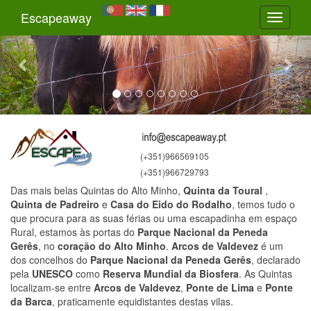
Previous
Nex
Escapeaway
Toggle
navigati
(+351)966569105
(+351)966729793
Das mais belas Quintas do Alto Minho,
Quinta da Toural
,
Quinta de Padreiro
e
Casa do Eido do Rodalho
, temos tudo o
que procura para as suas férias ou uma escapadinha em espaço
Rural, estamos às portas do
Parque Nacional da Peneda
Gerês
, no
coração do Alto Minho
.
Arcos de Valdevez
é um
dos concelhos do
Parque Nacional da Peneda Gerês
, declarado
pela
UNESCO
como
Reserva Mundial da Biosfera
. As Quintas
localizam-se entre
Arcos de Valdevez
,
Ponte de Lima
e
Ponte
da Barca
, praticamente equidistantes destas vilas.