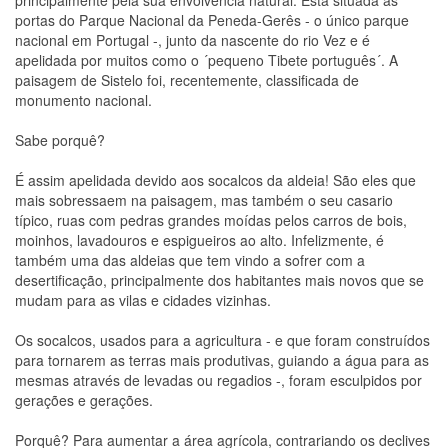
principalmente pela sua envolvência natural. Está situada às
portas do Parque Nacional da Peneda-Gerês - o único parque
nacional em Portugal -, junto da nascente do rio Vez e é
apelidada por muitos como o ´pequeno Tibete português´. A
paisagem de Sistelo foi, recentemente, classificada de
monumento nacional.
Sabe porquê?
É assim apelidada devido aos socalcos da aldeia! São eles que
mais sobressaem na paisagem, mas também o seu casario
típico, ruas com pedras grandes moídas pelos carros de bois,
moinhos, lavadouros e espigueiros ao alto. Infelizmente, é
também uma das aldeias que tem vindo a sofrer com a
desertificação, principalmente dos habitantes mais novos que se
mudam para as vilas e cidades vizinhas.
Os socalcos, usados para a agricultura - e que foram construídos
para tornarem as terras mais produtivas, guiando a água para as
mesmas através de levadas ou regadios -, foram esculpidos por
gerações e gerações.
Porquê? Para aumentar a área agrícola, contrariando os declives