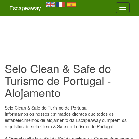
Escapeaway
Toggle
navigati
Selo Clean & Safe do
Turismo de Portugal -
Alojamento
Selo Clean & Safe do Turismo de Portugal
Informamos os nossos estimados clientes que todos os
estabelecimentos de alojamento da EscapeAway cumprem os
requisitos do selo Clean & Safe do Turismo de Portugal.
A Organização Mundial de Saúde declarou o Coronavírus agente