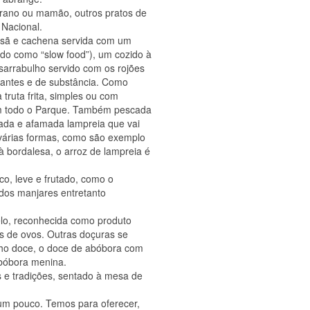
rrano ou mamão, outros pratos de
Nacional.
rosã e cachena servida com um
ido como “slow food”), um cozido à
sarrabulho servido com os rojões
dantes e de substância. Como
 truta frita, simples ou com
iam todo o Parque. Também pescada
rada e afamada lampreia que vai
várias formas, como são exemplo
 bordalesa, o arroz de lampreia é
o, leve e frutado, como o
 dos manjares entretanto
elo, reconhecida como produto
s de ovos. Outras doçuras se
ho doce, o doce de abóbora com
abóbora menina.
s e tradições, sentado à mesa de
 um pouco. Temos para oferecer,