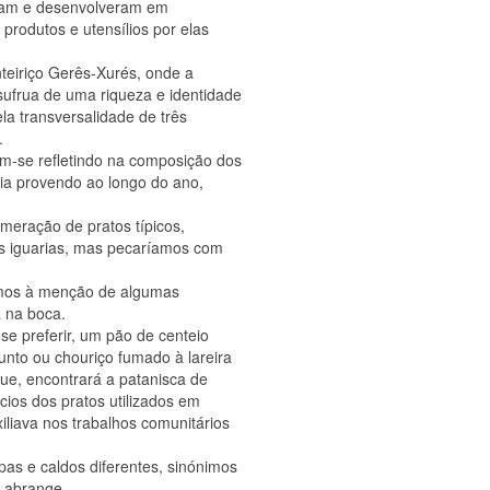
aram e desenvolveram em
 produtos e utensílios por elas
nteiriço Gerês-Xurés, onde a
ufrua de uma riqueza e identidade
la transversalidade de três
.
am-se refletindo na composição dos
a ia provendo ao longo do ano,
meração de pratos típicos,
 iguarias, mas pecaríamos com
timos à menção de algumas
 na boca.
e preferir, um pão de centeio
nto ou chouriço fumado à lareira
ue, encontrará a patanisca de
cios dos pratos utilizados em
iliava nos trabalhos comunitários
s e caldos diferentes, sinónimos
o abrange.