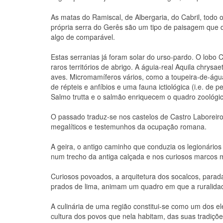
As matas do Ramiscal, de Albergaria, do Cabril, todo 
própria serra do Gerês são um tipo de paisagem que d
algo de comparável.
Estas serranias já foram solar do urso-pardo. O lobo
raros territórios de abrigo. A águia-real Aquila chrysae
aves. Micromamíferos vários, como a toupeira-de-águ
de répteis e anfíbios e uma fauna ictiológica (i.e. de pe
Salmo trutta e o salmão enriquecem o quadro zoológic
O passado traduz-se nos castelos de Castro Laborei
megalíticos e testemunhos da ocupação romana.
A geira, o antigo caminho que conduzia os legionários
num trecho da antiga calçada e nos curiosos marcos mi
Curiosos povoados, a arquitetura dos socalcos, parada
prados de lima, animam um quadro em que a ruralidad
A culinária de uma região constitui-se como um dos e
cultura dos povos que nela habitam, das suas tradiçõe