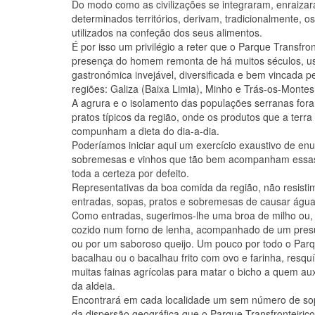
Do modo como as civilizações se integraram, enraiz
determinados territórios, derivam, tradicionalmente, os
utilizados na confeção dos seus alimentos.
É por isso um privilégio a reter que o Parque Transfro
presença do homem remonta de há muitos séculos, us
gastronómica invejável, diversificada e bem vincada pe
regiões: Galiza (Baixa Limia), Minho e Trás-os-Montes
A agrura e o isolamento das populações serranas for
pratos típicos da região, onde os produtos que a terr
compunham a dieta do dia-a-dia.
Poderíamos iniciar aqui um exercício exaustivo de enu
sobremesas e vinhos que tão bem acompanham essas
toda a certeza por defeito.
Representativas da boa comida da região, não resis
entradas, sopas, pratos e sobremesas de causar água
Como entradas, sugerimos-lhe uma broa de milho ou, s
cozido num forno de lenha, acompanhado de um presu
ou por um saboroso queijo. Um pouco por todo o Parq
bacalhau ou o bacalhau frito com ovo e farinha, resquí
muitas fainas agrícolas para matar o bicho a quem aux
da aldeia.
Encontrará em cada localidade um sem número de sopa
da dispersão geográfica que o Parque Transfronteiriç