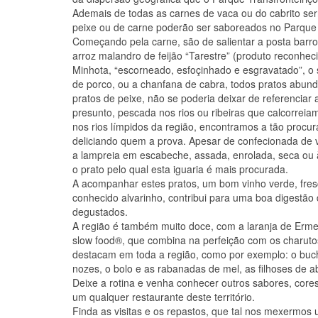
Ademais de todas as carnes de vaca ou do cabrito se
peixe ou de carne poderão ser saboreados no Parque 
Começando pela carne, são de salientar a posta bar
arroz malandro de feijão “Tarestre” (produto reconhec
Minhota, “escorneado, esfoçinhado e esgravatado”, o 
de porco, ou a chanfana de cabra, todos pratos abun
pratos de peixe, não se poderia deixar de referenciar a
presunto, pescada nos rios ou ribeiras que calcorre
nos rios límpidos da região, encontramos a tão procu
deliciando quem a prova. Apesar de confecionada de 
a lampreia em escabeche, assada, enrolada, seca ou à
o prato pelo qual esta iguaria é mais procurada.
A acompanhar estes pratos, um bom vinho verde, fresc
conhecido alvarinho, contribui para uma boa digestão
degustados.
A região é também muito doce, com a laranja de Erm
slow food®, que combina na perfeição com os charuto
destacam em toda a região, como por exemplo: o buc
nozes, o bolo e as rabanadas de mel, as filhoses de 
Deixe a rotina e venha conhecer outros sabores, core
um qualquer restaurante deste território.
Finda as visitas e os repastos, que tal nos mexermos