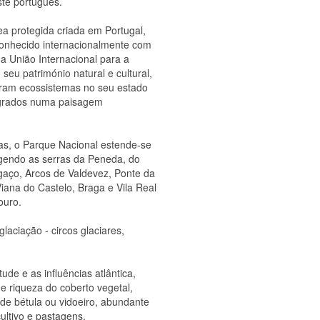
te português.
a protegida criada em Portugal,
conhecido internacionalmente com
da União Internacional para a
eu património natural e cultural,
tram ecossistemas no seu estado
tegrados numa paisagem
uas, o Parque Nacional estende-se
ngendo as serras da Peneda, do
gaço, Arcos de Valdevez, Ponte da
Viana do Castelo, Braga e Vila Real
ouro.
glaciação - circos glaciares,
ude e as influências atlântica,
e riqueza do coberto vegetal,
de bétula ou vidoeiro, abundante
ultivo e pastagens.