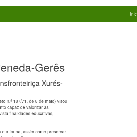
Inic
Peneda-Gerês
sfronteiriça Xurés-
to n.º 187/71, de 8 de maio) visou
to capaz de valorizar as
ista finalidades educativas,
ra e a fauna, assim como preservar