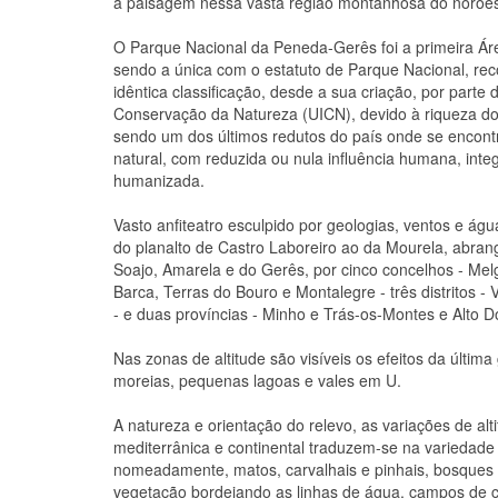
a paisagem nessa vasta região montanhosa do noroes
O Parque Nacional da Peneda-Gerês foi a primeira Áre
sendo a única com o estatuto de Parque Nacional, re
idêntica classificação, desde a sua criação, por parte 
Conservação da Natureza (UICN), devido à riqueza do s
sendo um dos últimos redutos do país onde se encon
natural, com reduzida ou nula influência humana, in
humanizada.
Vasto anfiteatro esculpido por geologias, ventos e ág
do planalto de Castro Laboreiro ao da Mourela, abra
Soajo, Amarela e do Gerês, por cinco concelhos - Mel
Barca, Terras do Bouro e Montalegre - três distritos - 
- e duas províncias - Minho e Trás-os-Montes e Alto D
Nas zonas de altitude são visíveis os efeitos da última 
moreias, pequenas lagoas e vales em U.
A natureza e orientação do relevo, as variações de altit
mediterrânica e continental traduzem-se na variedade 
nomeadamente, matos, carvalhais e pinhais, bosques 
vegetação bordejando as linhas de água, campos de c