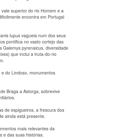
o vale superior do rio Homem e a
ificilmente encontra em Portugal
 Canis lupus vagueia num dos seus
tos pontifica no vasto cortejo das
a Galemys pyrenaicus, diversidade
ixes) que inclui a truta-do-rio
o.
ro e do Lindoso, monumentos
 de Braga a Astorga, sobrevive
liários.
s de espigueiros, a frescura dos
e ainda está presente.
lementos mais relevantes da
s e das suas histórias.