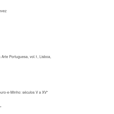
evez
 Arte Portuguesa, vol.1, Lisboa,
ouro-e-Minho: séculos V a XV"
"