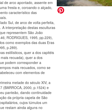
xial de arco apontado, assente em
uma fresta e, coroando o alçado,
ento característico das
país.
lado Sul, de arco de volta perfeita,
 A interpretação destas esculturas
l que representem São João
 p.46; RODRIGUES, 1995, pp.229),
ados como exemplos das duas Eras
95, p.289).
 estilísticos, quer a dos capitéis
 mais recuada), quer a dos
 que podem corresponder a
 tempos mais recuados, como se
tabeleceu com elementos de
rimeira metade do século XIV, a
327 (BARROCA, 2000, p.1524) e
 seu panteão, dando continuidade
cação da própria capela de São
spitalários, cujos túmulos um
 que restam ainda alguns no