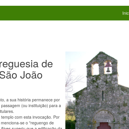
Inic
reguesia de
 São João
o, a sua história permanece por
passagem (ou instituição) para a
tulares.
r templo com esta invocação. Por
, menciona-se o "reguengo de
 Alves sugeriu que a edificação da