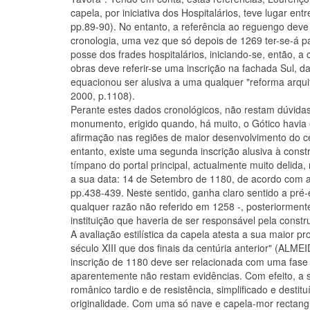
capela, por iniciativa dos Hospitalários, teve lugar en
pp.89-90). No entanto, a referência ao reguengo deve
cronologia, uma vez que só depois de 1269 ter-se-á 
posse dos frades hospitalários, iniciando-se, então, a 
obras deve referir-se uma inscrição na fachada Sul, 
equacionou ser alusiva a uma qualquer "reforma arqu
2000, p.1108).
Perante estes dados cronológicos, não restam dúvidas
monumento, erigido quando, há muito, o Gótico havia 
afirmação nas regiões de maior desenvolvimento do ce
entanto, existe uma segunda inscrição alusiva à const
tímpano do portal principal, actualmente muito delida
a sua data: 14 de Setembro de 1180, de acordo com
pp.438-439. Neste sentido, ganha claro sentido a pré-
qualquer razão não referido em 1258 -, posteriormen
instituição que haveria de ser responsável pela constr
A avaliação estilística da capela atesta a sua maior p
século XIII que dos finais da centúria anterior" (ALME
inscrição de 1180 deve ser relacionada com uma fase c
aparentemente não restam evidências. Com efeito, a s
românico tardio e de resistência, simplificado e destit
originalidade. Com uma só nave e capela-mor rectangu