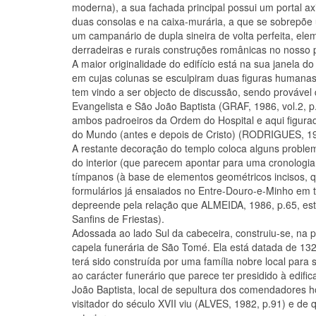
moderna), a sua fachada principal possui um portal a
duas consolas e na caixa-murária, a que se sobrepõe 
um campanário de dupla sineira de volta perfeita, elem
derradeiras e rurais construções românicas no nosso 
A maior originalidade do edifício está na sua janela do 
em cujas colunas se esculpiram duas figuras humanas.
tem vindo a ser objecto de discussão, sendo prováve
Evangelista e São João Baptista (GRAF, 1986, vol.2,
ambos padroeiros da Ordem do Hospital e aqui figur
do Mundo (antes e depois de Cristo) (RODRIGUES, 19
A restante decoração do templo coloca alguns problemas
do interior (que parecem apontar para uma cronologia
tímpanos (à base de elementos geométricos incisos,
formulários já ensaiados no Entre-Douro-e-Minho em
depreende pela relação que ALMEIDA, 1986, p.65, es
Sanfins de Friestas).
Adossada ao lado Sul da cabeceira, construiu-se, na p
capela funerária de São Tomé. Ela está datada de 1
terá sido construída por uma família nobre local para
ao carácter funerário que parece ter presidido à edifi
João Baptista, local de sepultura dos comendadores ho
visitador do século XVII viu (ALVES, 1982, p.91) e de