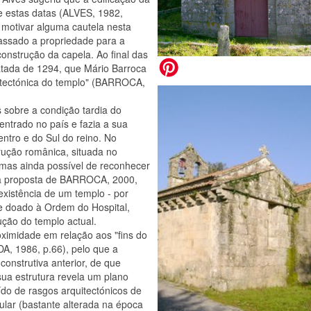
tre estas datas (ALVES, 1982,
 motivar alguma cautela nesta
passado a propriedade para a
construção da capela. Ao final das
datada de 1294, que Mário Barroca
itectónica do templo" (BARROCA,
 sobre a condição tardia do
entrado no país e fazia a sua
ntro e do Sul do reino. No
rução românica, situada no
, mas ainda possível de reconhecer
 a proposta de BARROCA, 2000,
existência de um templo - por
te doado à Ordem do Hospital,
ução do templo actual.
roximidade em relação aos "fins do
IDA, 1986, p.66), pelo que a
onstrutiva anterior, de que
ua estrutura revela um plano
uído de rasgos arquitectónicos de
lar (bastante alterada na época