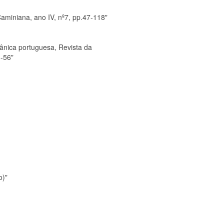
Caminiana, ano IV, nº7, pp.47-118"
mânica portuguesa, Revista da
3-56"
o)"