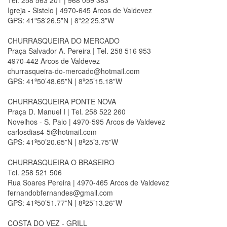
Tel. 258 563 201 | 968 059 383
Igreja - Sistelo | 4970-645 Arcos de Valdevez
GPS: 41º58’26.5”N | 8º22’25.3”W
CHURRASQUEIRA DO MERCADO
Praça Salvador A. Pereira | Tel. 258 516 953
4970-442 Arcos de Valdevez
churrasqueira-do-mercado@hotmail.com
GPS: 41º50’48.65”N | 8º25’15.18”W
CHURRASQUEIRA PONTE NOVA
Praça D. Manuel I | Tel. 258 522 260
Novelhos - S. Paio | 4970-595 Arcos de Valdevez
carlosdias4-5@hotmail.com
GPS: 41º50’20.65”N | 8º25’3.75”W
CHURRASQUEIRA O BRASEIRO
Tel. 258 521 506
Rua Soares Pereira | 4970-465 Arcos de Valdevez
fernandobfernandes@gmail.com
GPS: 41º50’51.77”N | 8º25’13.26”W
COSTA DO VEZ - GRILL