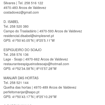
Silvares | Tel. 258 516 122
4970-483 Arcos de Valdevez
costadovez@gmail.com
D. ISABEL
Tel. 258 520 380
Campo do Trasladário | 4970-593 Arcos de Valdevez
residencial.disabel@simplesnet.pt
GPS: 41º50’40.05”N | 8º25’5.11”W
ESPIGUEIRO DO SOAJO
Tel. 258 576 136
Lage - Soajo | 4970-662 Arcos de Valdevez
restauranteespigueirodesoajo@hotmail.com
GPS: 41º52’34.58”N | 8º15’57.28”W
MANJAR DAS HORTAS
Tel. 258 521 144
Quelha das hortas | 4970-489 Arcos de Valdevez
perfeitomanjar@sapo.pt
GPS: 41º50’43.17”N | 8º25’10.29”W