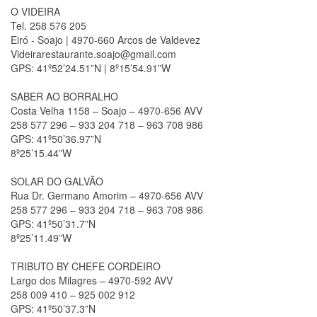
O VIDEIRA
Tel. 258 576 205
Eiró - Soajo | 4970-660 Arcos de Valdevez
Videirarestaurante.soajo@gmail.com
GPS: 41º52’24.51”N | 8º15’54.91”W
SABER AO BORRALHO
Costa Velha 1158 – Soajo – 4970-656 AVV
258 577 296 – 933 204 718 – 963 708 986
GPS: 41º50’36.97”N
8º25’15.44”W
SOLAR DO GALVÃO
Rua Dr. Germano Amorim – 4970-656 AVV
258 577 296 – 933 204 718 – 963 708 986
GPS: 41º50’31.7”N
8º25’11.49”W
TRIBUTO BY CHEFE CORDEIRO
Largo dos Milagres – 4970-592 AVV
258 009 410 – 925 002 912
GPS: 41º50’37.3”N