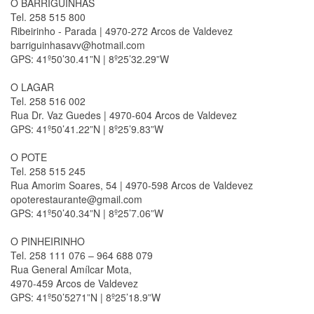
O BARRIGUINHAS
Tel. 258 515 800
Ribeirinho - Parada | 4970-272 Arcos de Valdevez
barriguinhasavv@hotmail.com
GPS: 41º50’30.41”N | 8º25’32.29”W
O LAGAR
Tel. 258 516 002
Rua Dr. Vaz Guedes | 4970-604 Arcos de Valdevez
GPS: 41º50’41.22”N | 8º25’9.83”W
O POTE
Tel. 258 515 245
Rua Amorim Soares, 54 | 4970-598 Arcos de Valdevez
opoterestaurante@gmail.com
GPS: 41º50’40.34”N | 8º25’7.06”W
O PINHEIRINHO
Tel. 258 111 076 – 964 688 079
Rua General Amílcar Mota,
4970-459 Arcos de Valdevez
GPS: 41º50’5271”N | 8º25’18.9”W