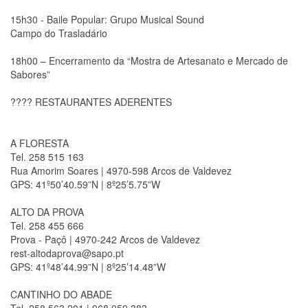
15h30 - Baile Popular: Grupo Musical Sound
Campo do Trasladário
18h00 – Encerramento da “Mostra de Artesanato e Mercado de
Sabores”
???? RESTAURANTES ADERENTES
A FLORESTA
Tel. 258 515 163
Rua Amorim Soares | 4970-598 Arcos de Valdevez
GPS: 41º50’40.59”N | 8º25’5.75”W
ALTO DA PROVA
Tel. 258 455 666
Prova - Paçô | 4970-242 Arcos de Valdevez
rest-altodaprova@sapo.pt
GPS: 41º48’44.99”N | 8º25’14.48”W
CANTINHO DO ABADE