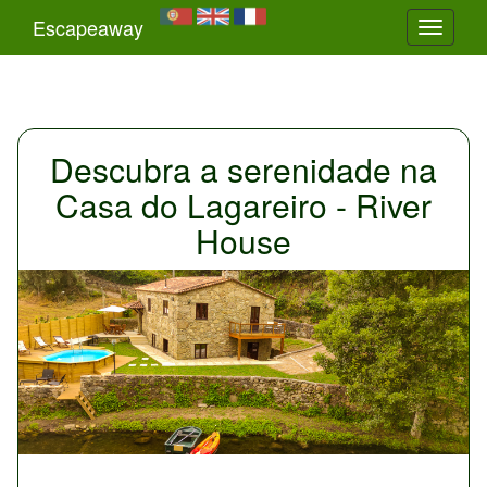
Escapeaway
Toggle
navigati
Descubra a serenidade na
Casa do Lagareiro - River
House